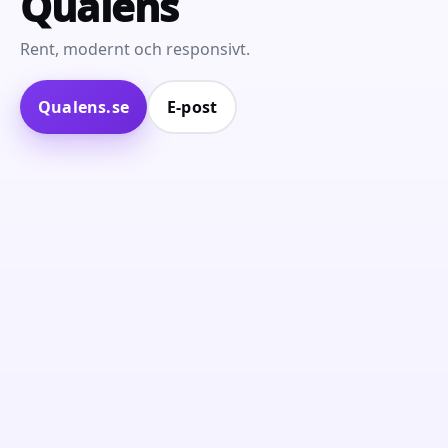
Qualens
Rent, modernt och responsivt.
Qualens.se
E‑post