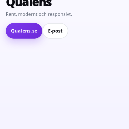
Qualens
Rent, modernt och responsivt.
Qualens.se
E‑post