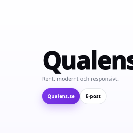
Qualen
Rent, modernt och responsivt.
Qualens.se
E‑post