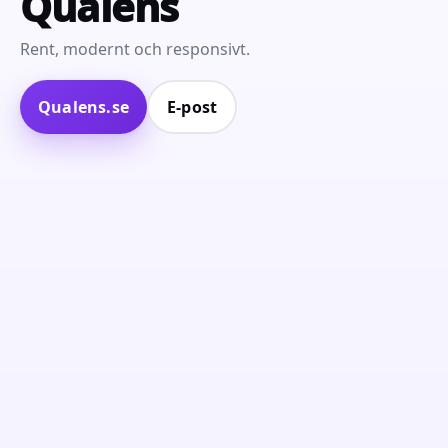
Qualens
Rent, modernt och responsivt.
Qualens.se
E‑post