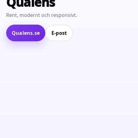
Qualens
Rent, modernt och responsivt.
Qualens.se
E‑post