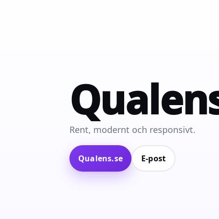
Qualen
Rent, modernt och responsivt.
Qualens.se
E‑post