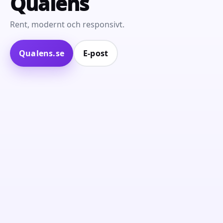
Qualens
Rent, modernt och responsivt.
Qualens.se
E‑post