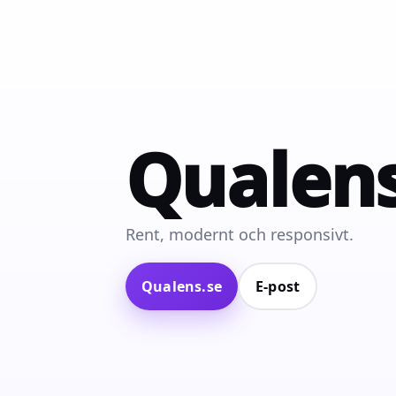
Qualen
Rent, modernt och responsivt.
Qualens.se
E‑post