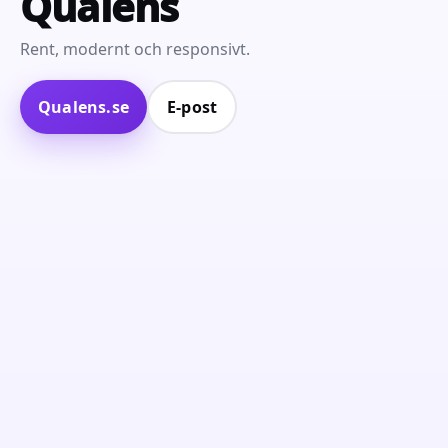
Qualens
Rent, modernt och responsivt.
Qualens.se
E‑post