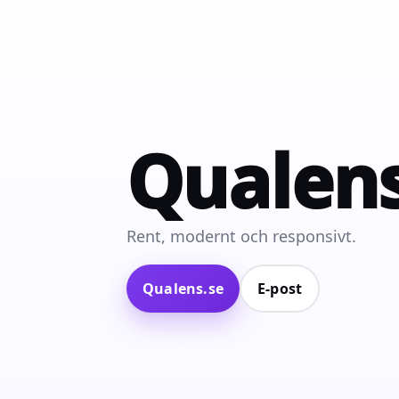
Qualen
Rent, modernt och responsivt.
Qualens.se
E‑post