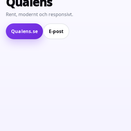
Qualens
Rent, modernt och responsivt.
Qualens.se
E‑post