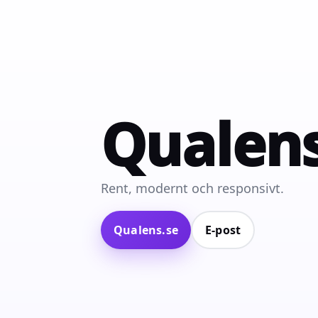
Qualen
Rent, modernt och responsivt.
Qualens.se
E‑post