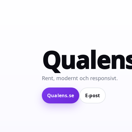
Qualen
Rent, modernt och responsivt.
Qualens.se
E‑post