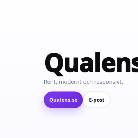
Qualen
Rent, modernt och responsivt.
Qualens.se
E‑post