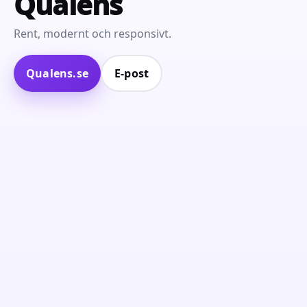
Qualens
Rent, modernt och responsivt.
Qualens.se
E‑post