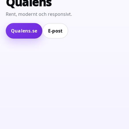
Qualens
Rent, modernt och responsivt.
Qualens.se
E‑post