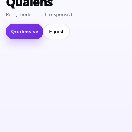
Qualens
Rent, modernt och responsivt.
Qualens.se
E‑post