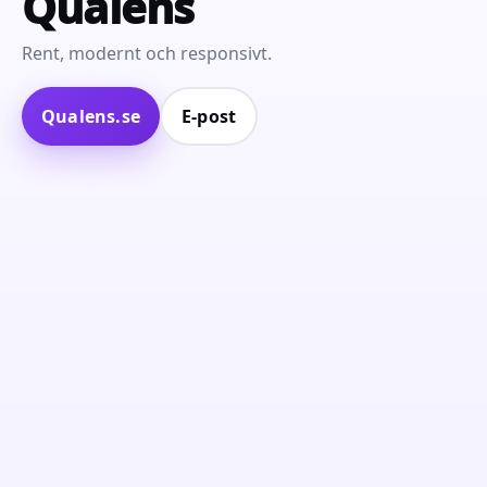
Qualens
Rent, modernt och responsivt.
Qualens.se
E‑post