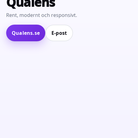
Qualens
Rent, modernt och responsivt.
Qualens.se
E‑post