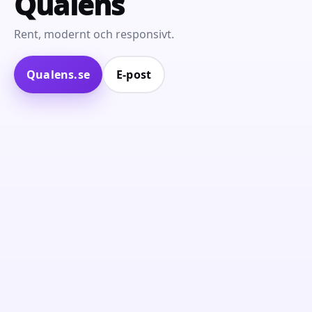
Qualens
Rent, modernt och responsivt.
Qualens.se
E‑post