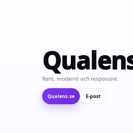
Qualen
Rent, modernt och responsivt.
Qualens.se
E‑post