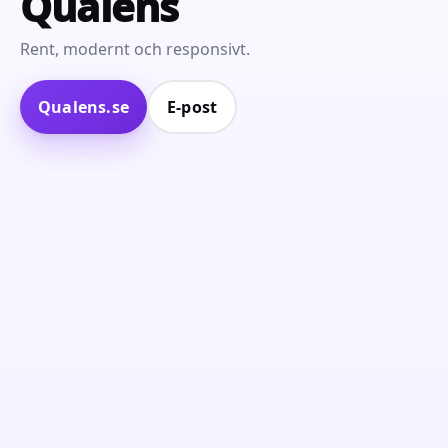
Qualens
Rent, modernt och responsivt.
Qualens.se
E‑post