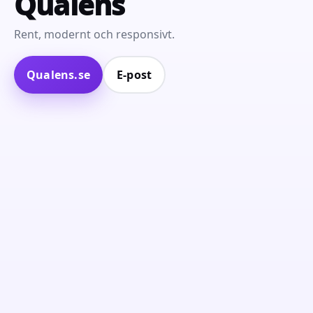
Qualens
Rent, modernt och responsivt.
Qualens.se
E‑post