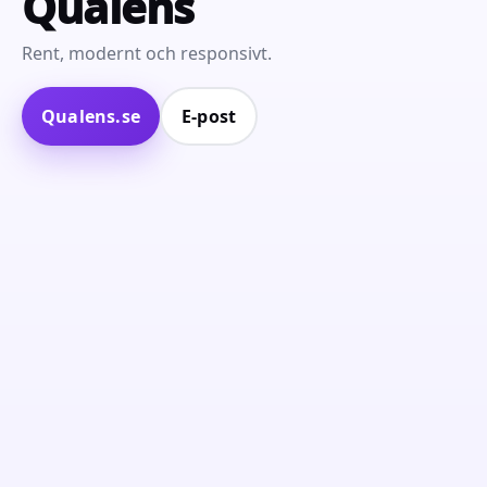
Qualens
Rent, modernt och responsivt.
Qualens.se
E‑post