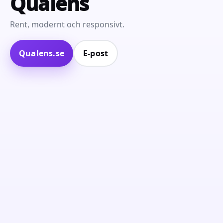
Qualens
Rent, modernt och responsivt.
Qualens.se
E‑post