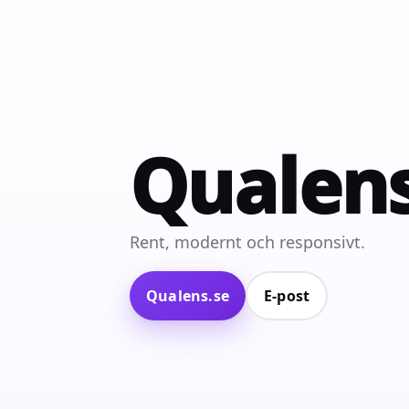
Qualen
Rent, modernt och responsivt.
Qualens.se
E‑post