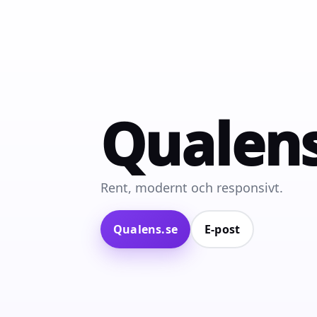
Qualen
Rent, modernt och responsivt.
Qualens.se
E‑post