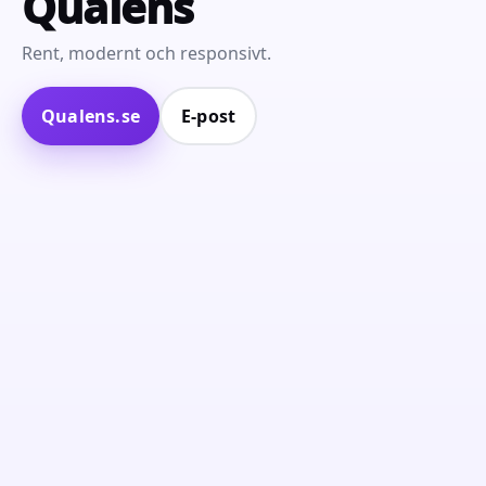
Qualens
Rent, modernt och responsivt.
Qualens.se
E‑post