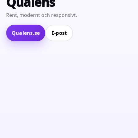
Qualens
Rent, modernt och responsivt.
Qualens.se
E‑post