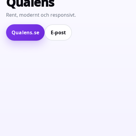
Qualens
Rent, modernt och responsivt.
Qualens.se
E‑post