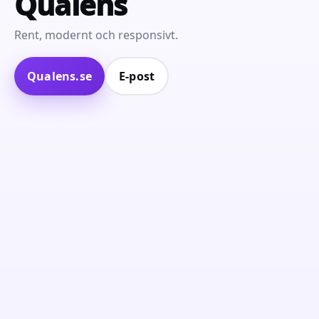
Qualens
Rent, modernt och responsivt.
Qualens.se
E‑post