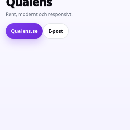
Qualens
Rent, modernt och responsivt.
Qualens.se
E‑post