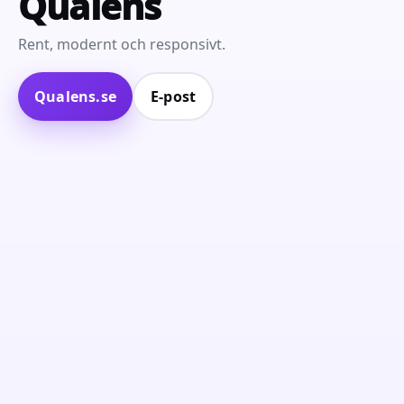
Qualens
Rent, modernt och responsivt.
Qualens.se
E‑post