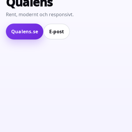
Qualens
Rent, modernt och responsivt.
Qualens.se
E‑post