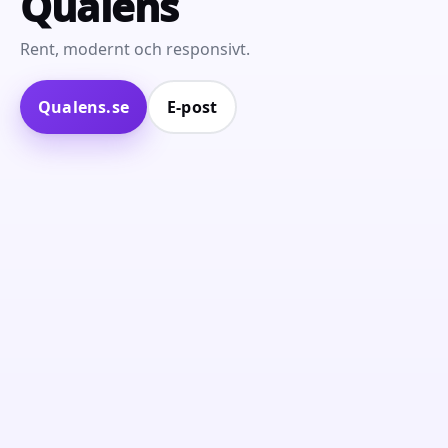
Qualens
Rent, modernt och responsivt.
Qualens.se
E‑post