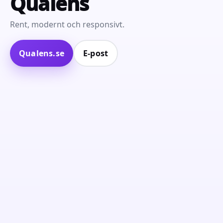
Qualens
Rent, modernt och responsivt.
Qualens.se
E‑post