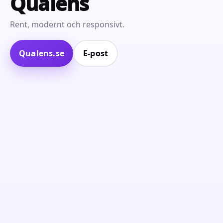
Qualens
Rent, modernt och responsivt.
Qualens.se
E‑post