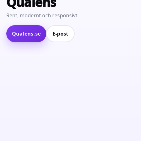
Qualens
Rent, modernt och responsivt.
Qualens.se
E‑post