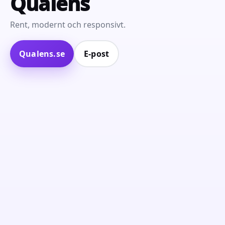
Qualens
Rent, modernt och responsivt.
Qualens.se
E‑post