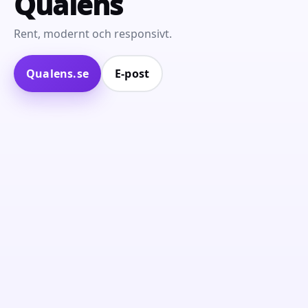
Qualens
Rent, modernt och responsivt.
Qualens.se
E‑post