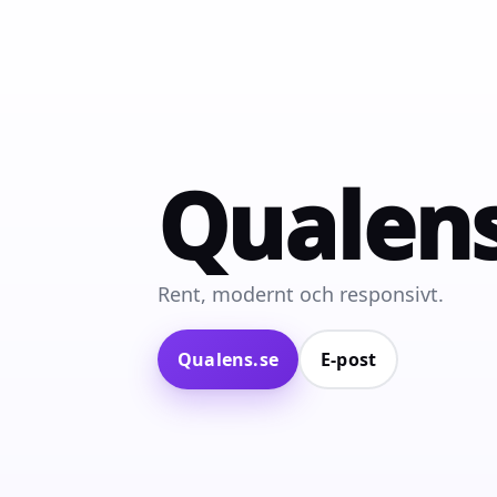
Qualen
Rent, modernt och responsivt.
Qualens.se
E‑post