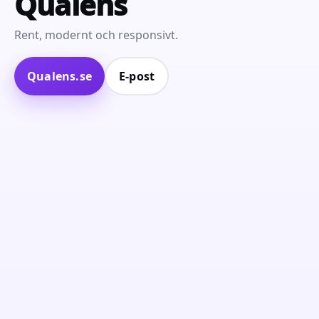
Qualens
Rent, modernt och responsivt.
Qualens.se
E‑post