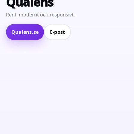
Qualens
Rent, modernt och responsivt.
Qualens.se
E‑post