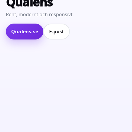
Qualens
Rent, modernt och responsivt.
Qualens.se
E‑post