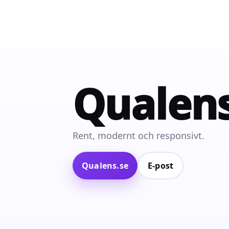
Qualen
Rent, modernt och responsivt.
Qualens.se
E‑post