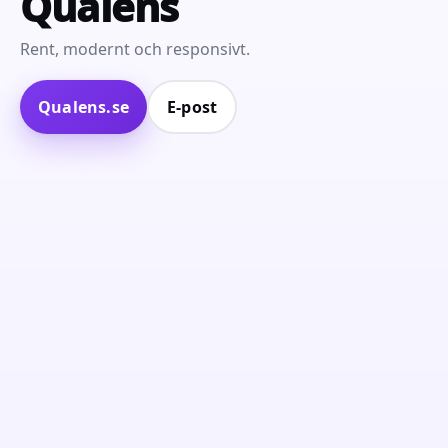
Qualens
Rent, modernt och responsivt.
Qualens.se
E‑post