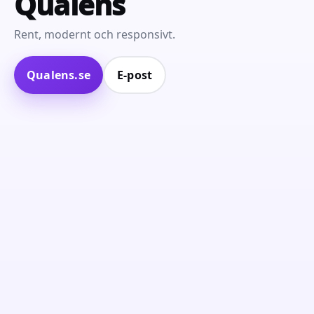
Qualens
Rent, modernt och responsivt.
Qualens.se
E‑post