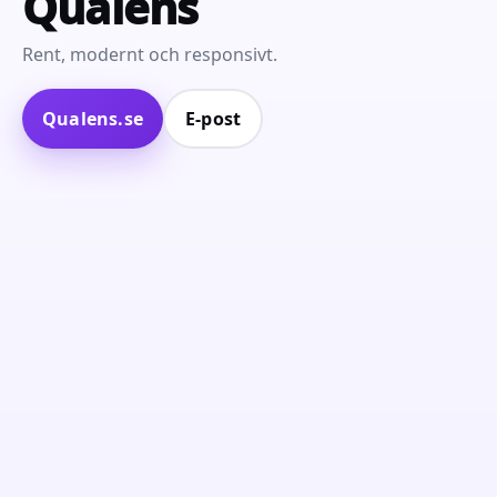
Qualens
Rent, modernt och responsivt.
Qualens.se
E‑post